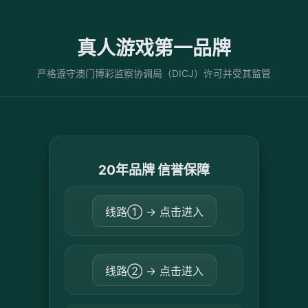
真人游戏第一品牌
严格遵守澳门博彩监察协调局（DICJ）许可并受其监管
20年品牌 信誉保障
线路① → 点击进入
线路② → 点击进入